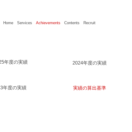
Home
Services
Achievements
Contents
Recruit
025年度の実績
2024年度の実績
実績の算出基準
23年度の実績