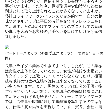
いただけるおかげで、自信を持ってお客様へご案内する
事ができます。
また昨今、職場環境や労働時間など社会
問題として取り上げられることが多くなっていますが、
弊社はライフワークのバランスが先進的です。自分の趣
味やスキルアップに平日の時間を充てリフレッシュをし
ています。そのおかげでブライダルのプロとしての意識
や真心を込めたお客様のお手伝いを続けていけると確信
致しました。
パートナースタッフ（外部委託スタッフ） 契約５年目（男
性）
長年ブライダル業界で生きてまいりましたが、この業界
は女性が主体となっているのに、女性が結婚や出産とい
うタイミングで退職しなくてはならなくなったり、復職
後も以前の地位や立場を維持出来なくなってしまうこと
が多々あります。また、男性スタッフは自分の子供と接
する時間がほとんど無く、
労働環境の整備は極端に遅れ
ていると言わざるを得ません。ヴィーナスアンドマーズ
では、労働量や時間に対して報酬額を算出するのではな
く、仕事の質や結果を重視しています。実際、会社に拘