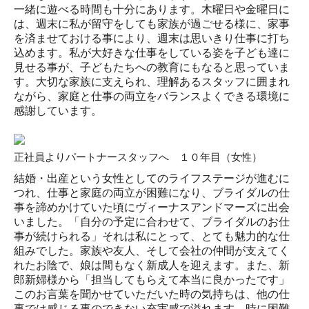
一緒に遊べる時間も十分にあります。木曜日や金曜日に
は、週末に私が留守をしても家族が過ごせる様に、家事
を済ませておける事により、週末は思いきり仕事に打ち
込めます。私が大好きな仕事をしている姿を子ども達に
見せる事が、子どもたちへの教育にもなると思っていま
す。大切な家族に支えられ、理解あるスタッフに囲まれ
ながら、家庭と仕事の両立をバランスよくできる環境に
感謝しています。
正社員よりパートナースタッフへ １０年目
（女性）
結婚・出産という女性としてのライフステージが進むに
つれ、仕事と家庭の両立が困難になり、ブライダルの仕
事を諦めかけていた頃にヴィーナスアンドマーズに出会
いました。「自分の予定に合わせて、ブライダルのお仕
事が続けられる」それは私にとって、とても魅力的な仕
組みでした。家族や友人、そして会社の仲間が支えてく
れたお陰で、娘は間もなく新成人を迎えます。また、新
郎新婦様から「担当してもらえて本当に良かったです」
このお言葉を聞かせていただいた時の気持ちは、他の仕
事では感じる事のできない充実感で溢れます。時に困難