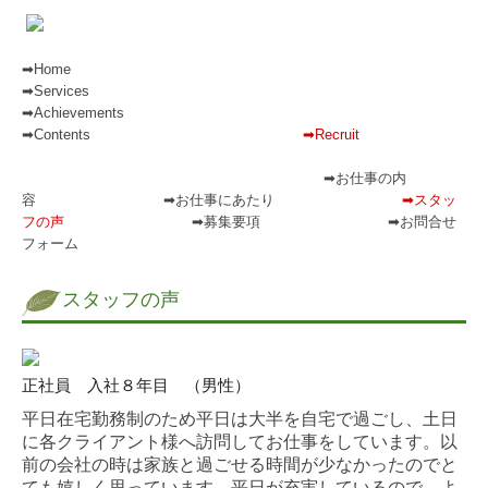
➡Home
➡Services
➡Achievements
➡Contents
➡Recruit
➡お仕事の内
容
➡お仕事にあたり
➡スタッ
フの声
➡
募集要項
➡お問合せ
フォーム
スタッフの声
正社員 入社８年目 （男性）
平日在宅勤務制のため平日は大半を自宅で過ごし、土日
に各クライアント様へ訪問してお仕事をしています。以
前の会社の時は家族と過ごせる時間が少なかったのでと
ても嬉しく思っています。平日が充実しているので、よ