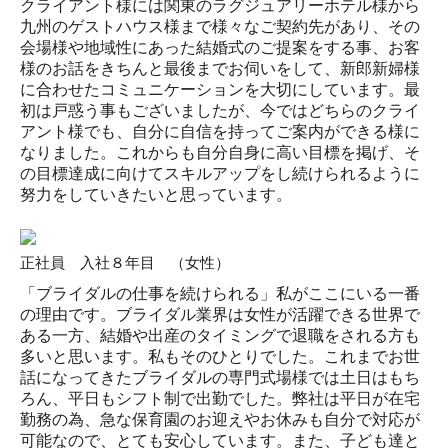
クライアント様には関東のラグジュアリーホテル様から
九州のゲストハウス様まで様々なご契約先があり、その
会場様や地域性にあった結婚式のご提案をする事、お客
様のお話をきちんと最後までお伺いをして、新郎新婦様
に合わせたコミュニケーションを大切にしています。最
初は戸惑う事もございましたが、今ではどちらのクライ
アント様でも、自分に自信を持ってご案内ができる様に
なりました。これからも自分自身に高い目標を掲げ、そ
の目標達成に向けてスキルアップをし続けられるように
努力をしていきたいと思っています。
正社員 入社８年目 （女性）
「ブライダルの仕事を続けられる」私がここにいる一番
の理由です。ブライダル業界は女性が活躍できる世界で
ある一方、結婚や出産のタイミングで退職をされる方も
多いと思います。私もそのひとりでした。これまでお世
話になってきたブライダルの専門式場様では土日はもち
ろん、平日もシフト制で出勤でした。弊社は平日が在宅
勤務の為、急な保育園のお迎えやお休みも自分で対応が
可能なので、とても安心しています。また、子ども達と