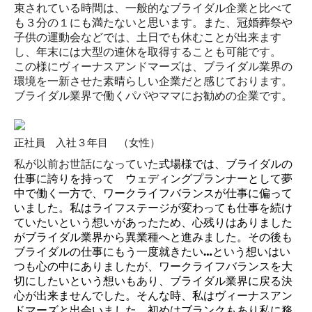
束されている時間は、一般的なブライダル企業と比べて
も３分の１にも満たないと思います。また、冠婚葬祭や
子供の運動会などでは、土日でも休むことが出来ます
し、年末には大型の連休を取得することも可能です。
この様にヴィーナスアンドマーズは、ブライダル業界の
環境を一新させた素晴らしい企業だと感じております。
ブライダル業界で働くパパやママにお勧めの企業です。
正社員 入社３年目 （女性）
私が以前お世話になっていた
式場様では、ブライダルの
仕事に誇りを持って
ウェディングプランナーとして夢
中で働く一方で、ワークライフバランスが仕事に偏って
いま
した。
私はライフステージが変わっても仕事を続け
ていたいという想いがあったため、心残りはありました
がブライダル業界から異業種へと進みました。
その後も
ブライダルの仕事にもう一度就きたい
…
という想いはい
つも心の中にありましたが、ワークライフバランスを大
切にしたいという想いもあり、ブライダル業界に戻る決
心が出来ませんでした。
そんな時、私はヴィーナスアン
ドマーズと出会いました。
初めはブランクもあり私に務