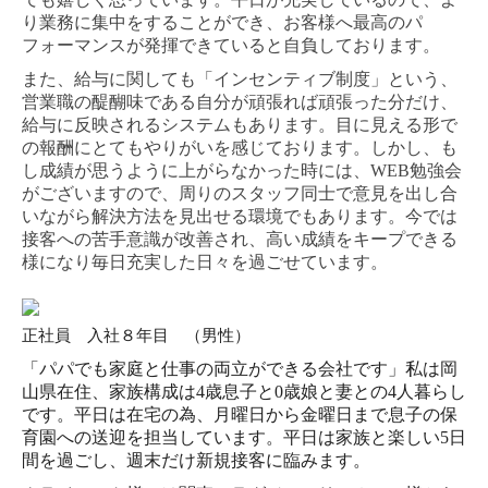
り業務に集中をすることができ、お客様へ最高のパ
フォーマンスが発揮できていると自負しております。
また、給与に関しても「インセンティブ制度」という、
営業職の醍醐味である自分が頑張れば頑張った分だけ、
給与に反映されるシステムもあります。目に見える形で
の報酬にとてもやりがいを感じております。しかし、も
し成績が思うように上がらなかった時には、
WEB
勉強会
がございますので、周りのスタッフ同士で意見を出し合
いながら解決方法を見出せる環境でもあります。今では
接客への苦手意識が改善され、高い成績をキープできる
様になり毎日充実した日々を過ごせています。
正社員 入社８年目 （男性）
「パパでも家庭と仕事の両立ができる会社です」私は岡
山県在住、家族構成は
4
歳息子と
0
歳娘と妻との
4
人暮らし
です。平日は在宅の為、月曜日から金曜日まで息子の保
育園への送迎を担当しています。平日は家族と楽しい
5
日
間を過ごし、週末だけ新規接客に臨みます。