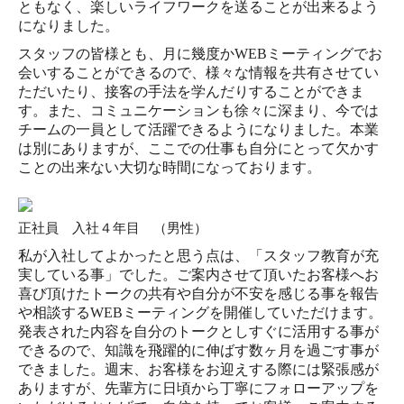
ともなく、楽しいライフワークを送ることが出来るよう
になりました。
スタッフの皆様とも、月に幾度かWEBミーティングでお
会いすることができるので、様々な情報を共有させてい
ただいたり、接客の手法を学んだりすることができま
す。また、コミュニケーションも徐々に深まり、今では
チームの一員として活躍できるようになりました。本業
は別にありますが、ここでの仕事も自分にとって欠かす
ことの出来ない大切な時間になっております。
正社員 入社４年目 （男性）
私が入社してよかったと思う点は、「スタッフ教育が充
実している事」でした。ご案内させて頂いたお客様へお
喜び頂けたトークの共有や自分が不安を感じる事を報告
や相談する
WEB
ミーティングを開催していただけます。
発表された内容を自分のトークとしすぐに活用する事が
できるので、知識を飛躍的に伸ばす数ヶ月を過ごす事が
できました。
週末、お客様をお迎えする際には緊張感が
ありますが、先輩方に日頃から丁寧にフォローアップを